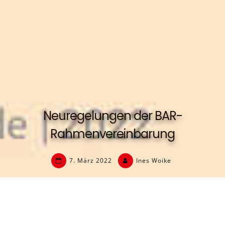
Neuregelungen der BAR-
Rahmenvereinbarung
7. März 2022
Ines Woike