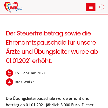
Skip
to
LVPR e.V. Mecklenburg-
content
Vorpommern
Der Steuerfreibetrag sowie die
Ehrenamtspauschale für unsere
Ärzte und Übungsleiter wurde ab
01.01.2021 erhöht.
15. Februar 2021
Ines Woike
Die Übungsleiterpauschale wurde erhöht und
beträgt ab 01.01.2021 jährlich 3.000 Euro. Dieser