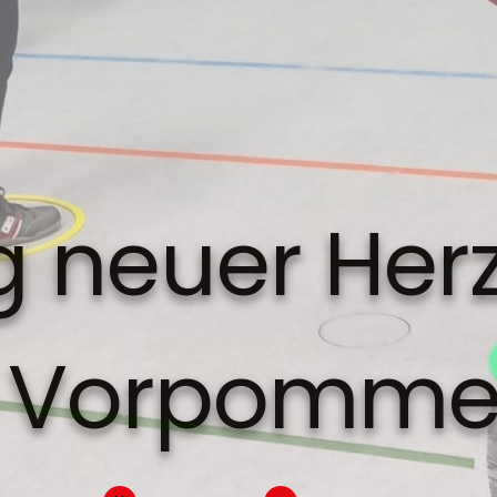
g neuer He
n Vorpomme