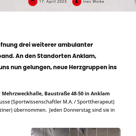
17. April 2023
Ines Woike
ffnung drei weiterer ambulanter
and. An den Standorten Anklam,
 uns nun gelungen, neue Herzgruppen ins
r
Mehrzweckhalle, Baustraße 48-50 in Anklam
Busse (Sportwissenschaftler M.A. / Sporttherapeut)
iziner) übernommen. Jeden Donnerstag sind sie in