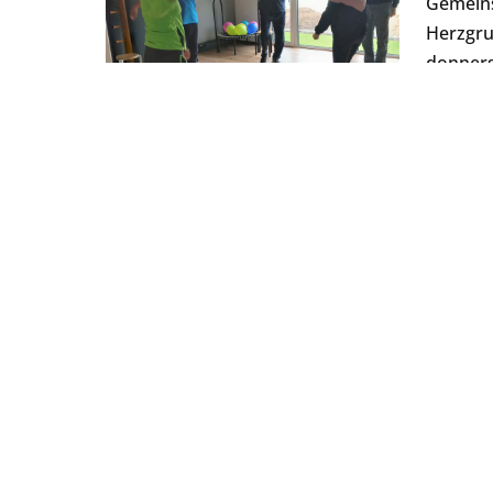
Gemeins
Herzgru
donnerst
Am 18.0
Mehrzwe
findet der Sport ebenfalls einmal in der Woche 
Uhr. Wir danken Frau Simone Breitenfeld, die in
Herrn Roland Burghardt (Facharzt für Allgeme
übernimmt.
Frau Breitenfeld ist gleichzeitig die Bereichs
Gruppen die organisatorischen Aufgaben. Bei