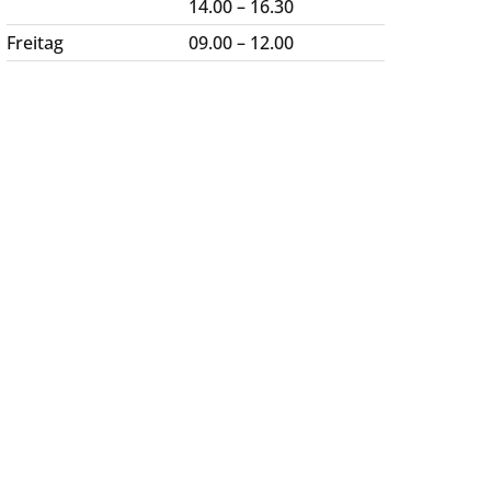
14.00 – 16.30
Freitag
09.00 – 12.00
Herzgruppen: Erfahren Sie
mehr
Warum lohnt es sich, einer Herzgruppe
beizutreten?
[Mehr]
Lernen Sie Herzgruppen in Ihrer Nähe
kennen.
[Mehr]
Werden Sie Teilnehmer