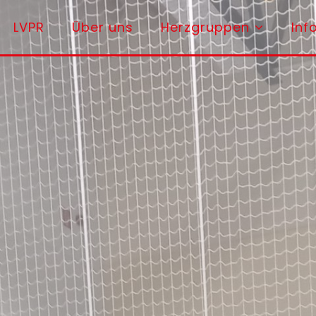
LVPR
Über uns
Herzgruppen
Inf
Vorpommern