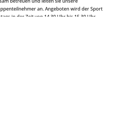
am betreuen und leiten sie unsere
ppenteilnehmer an. Angeboten wird der Sport
ags in der Zeit von 14.30 Uhr bis 15.30 Uhr.
4.2023 startet nun auch die dritte Gruppe in der
ckhalle Am Klosterberg in Altentreptow
. Hier
statt, dienstags in der Zeit von 15.30 Uhr – 16.30
 dieser Gruppe als Übungsleiterin tätig ist, sowie
inmedizin), der die medizinische Betreuung
leiterin für Vorpommern und übernimmt in allen drei
 Interesse an einer Teilnahme oder Fragen rund um