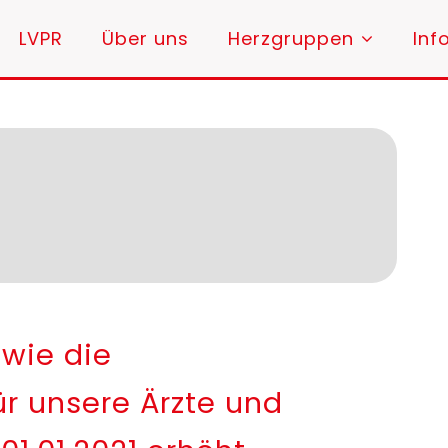
LVPR
Über uns
Herzgruppen
Inf
Vorpommern
1
owie die
r unsere Ärzte und