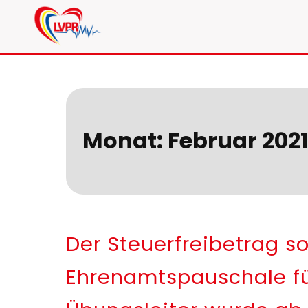
Skip
to
LVPR e.V. Mecklenburg-
content
Monat:
Februar 202
Der Steuerfreibetrag s
Ehrenamtspauschale fü